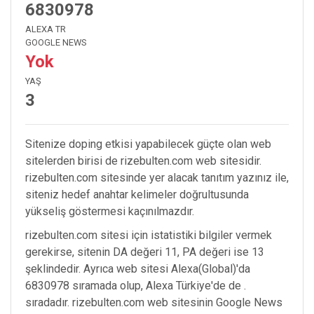
6830978
ALEXA TR
GOOGLE NEWS
Yok
YAŞ
3
Sitenize doping etkisi yapabilecek güçte olan web
sitelerden birisi de rizebulten.com web sitesidir.
rizebulten.com sitesinde yer alacak tanıtım yazınız ile,
siteniz hedef anahtar kelimeler doğrultusunda
yükseliş göstermesi kaçınılmazdır.
rizebulten.com sitesi için istatistiki bilgiler vermek
gerekirse, sitenin DA değeri 11, PA değeri ise 13
şeklindedir. Ayrıca web sitesi Alexa(Global)'da
6830978 sıramada olup, Alexa Türkiye'de de .
sıradadır. rizebulten.com web sitesinin Google News