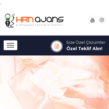
,
Size Özel Çözümler
Özel Teklif Alın!