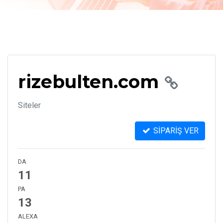
rizebulten.com
Siteler
SİPARİŞ VER
DA
11
PA
13
ALEXA