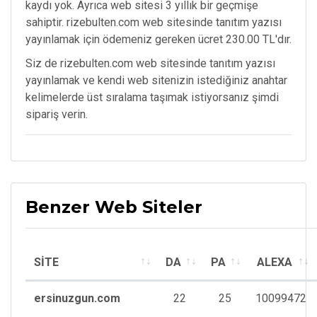
kaydı yok. Ayrıca web sitesi 3 yıllık bir geçmişe
sahiptir. rizebulten.com web sitesinde tanıtım yazısı
yayınlamak için ödemeniz gereken ücret 230.00 TL'dır.
Siz de rizebulten.com web sitesinde tanıtım yazısı
yayınlamak ve kendi web sitenizin istediğiniz anahtar
kelimelerde üst sıralama taşımak istiyorsanız şimdi
sipariş verin.
Benzer Web Siteler
SİTE
DA
PA
ALEXA
ersinuzgun.com
22
25
10099472