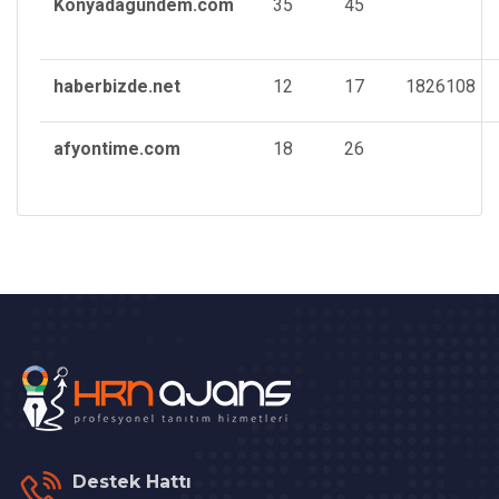
Konyadagundem.com
35
45
haberbizde.net
12
17
1826108
afyontime.com
18
26
Destek Hattı