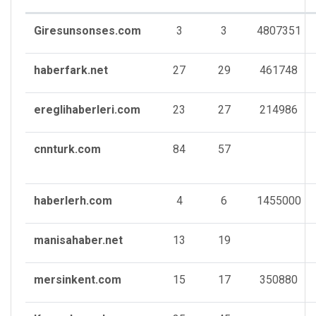
Giresunsonses.com
3
3
4807351
haberfark.net
27
29
461748
ereglihaberleri.com
23
27
214986
cnnturk.com
84
57
haberlerh.com
4
6
1455000
manisahaber.net
13
19
mersinkent.com
15
17
350880